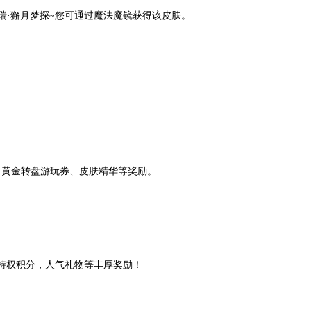
瑞·獬月梦探~您可通过魔法魔镜获得该皮肤。
、黄金转盘游玩券、皮肤精华等奖励。
，特权积分，人气礼物等丰厚奖励！