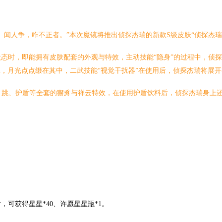
。闻人争，咋不正者。”本次魔镜将推出侦探杰瑞的新款S级皮肤“侦探杰瑞
级状态时，即能拥有皮肤配套的外观与特效，主动技能“隐身”的过程中，侦
罩，月光点点缀在其中，二武技能“视觉干扰器”在使用后，侦探杰瑞将展
跑、跳、护盾等全套的獬豸与祥云特效，在使用护盾饮料后，侦探杰瑞身上
可获得星星*40、许愿星星瓶*1。