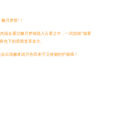
·獬月梦探”！
探杰瑞会通过獬月梦镜隐入云雾之中，一武技能“烟雾
开夜色下的星图笼罩友方。
还会出现獬豸踏月色而来守卫身侧的护盾哦！